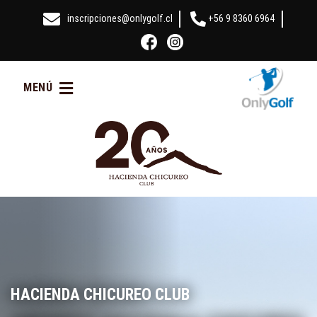
inscripciones@onlygolf.cl
+56 9 8360 6964
MENÚ
HACIENDA CHICUREO CLUB