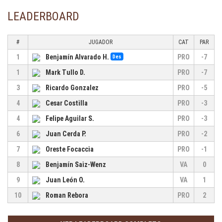
LEADERBOARD
#
JUGADOR
CAT
PAR
1
Benjamín Alvarado H.
PRO
-7
Des
1
Mark Tullo D.
PRO
-7
3
Ricardo Gonzalez
PRO
-5
4
Cesar Costilla
PRO
-3
4
Felipe Aguilar S.
PRO
-3
6
Juan Cerda P.
PRO
-2
7
Oreste Focaccia
PRO
-1
8
Benjamín Saiz-Wenz
VA
0
9
Juan León O.
VA
1
10
Roman Rebora
PRO
2