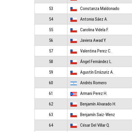
53
Constanza Maldonado
54
Antonia Sáez A.
55
Carolina Videla F.
56
Javiera Awad Y.
57
Valentina Perez C.
58
Ángel Fernández L.
59
Agustín Errázuriz A.
60
Andrés Romero
61
Armani Perez H.
62
Benjamín Alvarado H.
63
Benjamín Saiz-Wenz
64
César Del Villar Q.