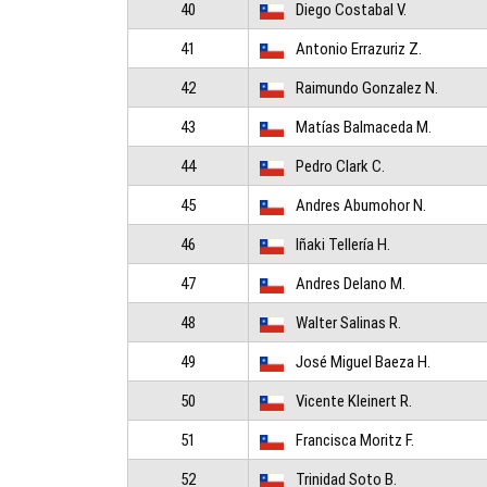
40
Diego Costabal V.
41
Antonio Errazuriz Z.
42
Raimundo Gonzalez N.
43
Matías Balmaceda M.
44
Pedro Clark C.
45
Andres Abumohor N.
46
Iñaki Tellería H.
47
Andres Delano M.
48
Walter Salinas R.
49
José Miguel Baeza H.
50
Vicente Kleinert R.
51
Francisca Moritz F.
52
Trinidad Soto B.