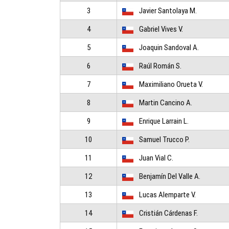
3
Javier Santolaya M.
4
Gabriel Vives V.
5
Joaquin Sandoval A.
6
Raúl Román S.
7
Maximiliano Orueta V.
8
Martin Cancino A.
9
Enrique Larrain L.
10
Samuel Trucco P.
11
Juan Vial C.
12
Benjamín Del Valle A.
13
Lucas Alemparte V.
14
Cristián Cárdenas F.