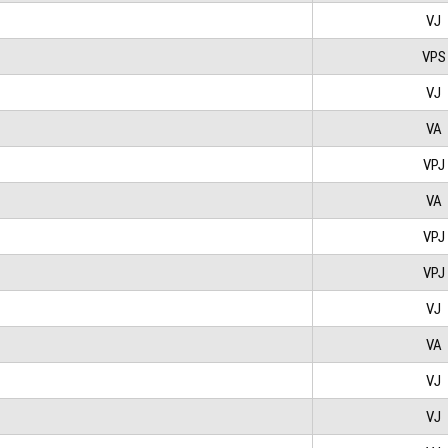
VJ
VPS
VJ
VA
VPJ
VA
VPJ
VPJ
VJ
VA
VJ
VJ