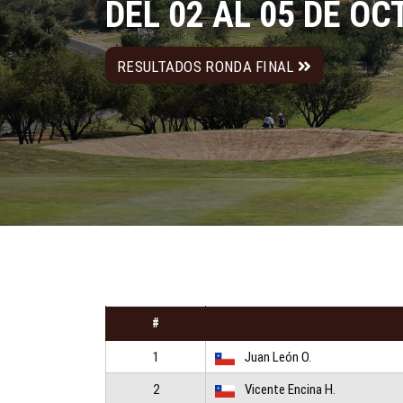
DEL 02 AL 05 DE O
RESULTADOS RONDA FINAL
#
1
Juan León O.
2
Vicente Encina H.