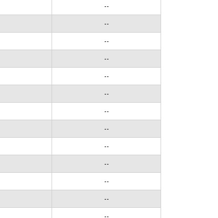
--
--
--
--
--
--
--
--
--
--
--
--
--