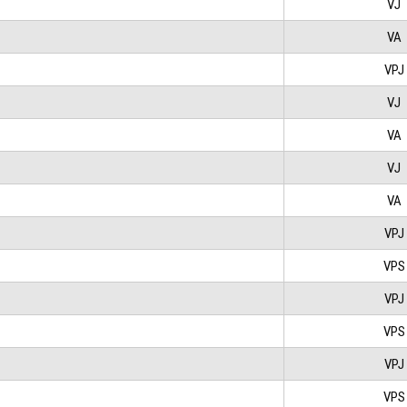
VJ
VA
VPJ
VJ
VA
VJ
VA
VPJ
VPS
VPJ
VPS
VPJ
VPS