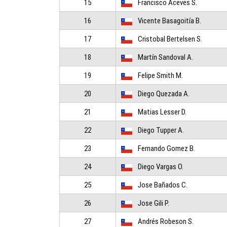
15
Francisco Aceves S.
16
Vicente Basagoitía B.
17
Cristobal Bertelsen S.
18
Martín Sandoval A.
19
Felipe Smith M.
20
Diego Quezada A.
21
Matias Lesser D.
22
Diego Tupper A.
23
Fernando Gomez B.
24
Diego Vargas O.
25
Jose Bañados C.
26
Jose Gili P.
27
Andrés Robeson S.