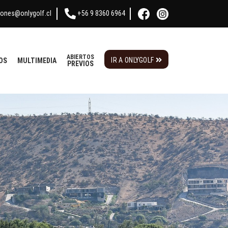
iones@onlygolf.cl
+56 9 8360 6964
ABIERTOS
IR A ONLYGOLF
OS
MULTIMEDIA
PREVIOS