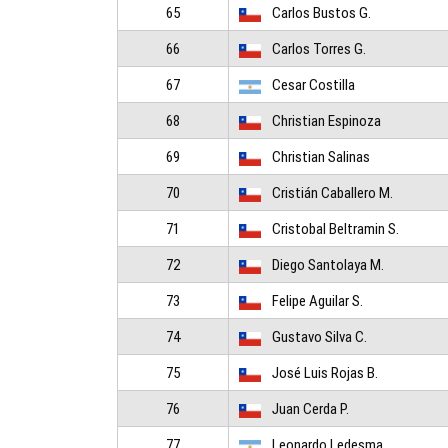
65
Carlos Bustos G.
66
Carlos Torres G.
67
Cesar Costilla
68
Christian Espinoza
69
Christian Salinas
70
Cristián Caballero M.
71
Cristobal Beltramin S.
72
Diego Santolaya M.
73
Felipe Aguilar S.
74
Gustavo Silva C.
75
José Luis Rojas B.
76
Juan Cerda P.
77
Leonardo Ledesma