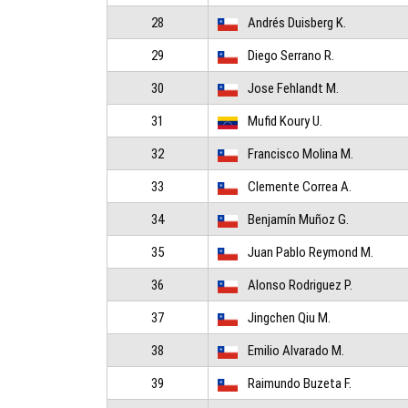
28
Andrés Duisberg K.
29
Diego Serrano R.
30
Jose Fehlandt M.
31
Mufid Koury U.
32
Francisco Molina M.
33
Clemente Correa A.
34
Benjamín Muñoz G.
35
Juan Pablo Reymond M.
36
Alonso Rodriguez P.
37
Jingchen Qiu M.
38
Emilio Alvarado M.
39
Raimundo Buzeta F.