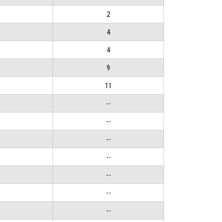
2
4
4
9
11
--
--
--
--
--
--
--