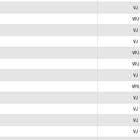
VJ
VPJ
VJ
VJ
VPJ
VPJ
VJ
VPS
VJ
VJ
VJ
VJ