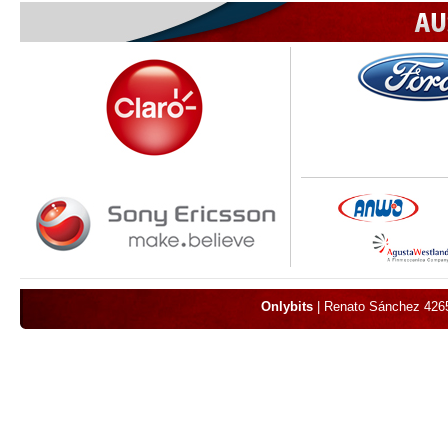
Onlybits
| Renato Sánchez 4265