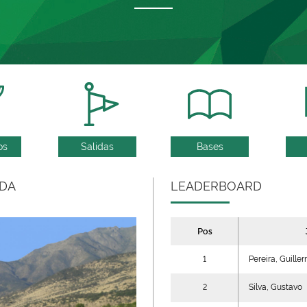
os
Salidas
Bases
NDA
LEADERBOARD
Pos
1
Pereira, Guille
2
Silva, Gustavo