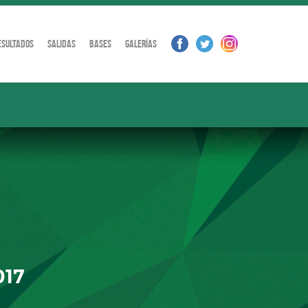
esultados
Salidas
Bases
Galerías
017