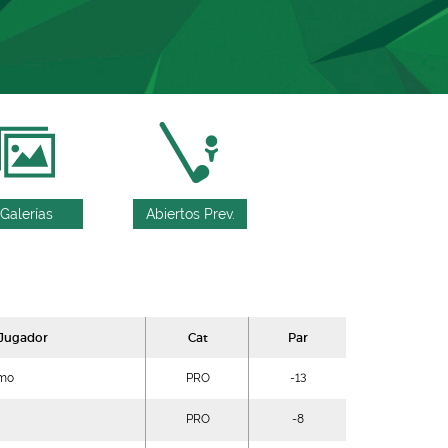
Galerías
Abiertos Prev.
Jugador
Cat
Par
rmo
PRO
-13
PRO
-8