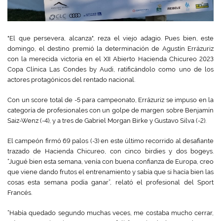
"El que persevera, alcanza", reza el viejo adagio. Pues bien, este
domingo, el destino premió la determinación de Agustín Errázuriz
con la merecida victoria en el XII Abierto Hacienda Chicureo 2023
Copa Clínica Las Condes by Audi, ratificándolo como uno de los
actores protagónicos del rentado nacional.
Con un score total de -5 para campeonato, Errázuriz se impuso en la
categoría de profesionales con un golpe de margen sobre Benjamín
Saiz-Wenz (-4), y a tres de Gabriel Morgan Birke y Gustavo Silva (-2).
El campeón firmó 69 palos (-3) en este último recorrido al desafiante
trazado de Hacienda Chicureo, con cinco birdies y dos bogeys.
“Jugué bien esta semana, venía con buena confianza de Europa, creo
que viene dando frutos el entrenamiento y sabía que si hacía bien las
cosas esta semana podía ganar”, relató el profesional del Sport
Francés.
“Había quedado segundo muchas veces, me costaba mucho cerrar,