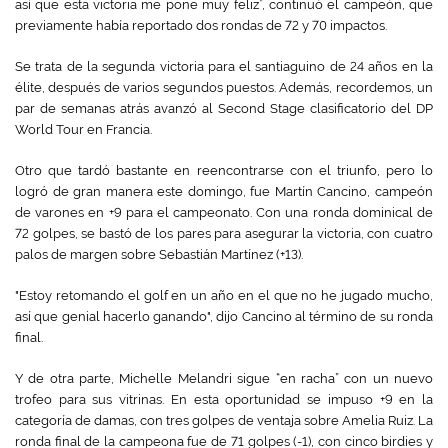
así que esta victoria me pone muy feliz”, continuó el campeón, que
previamente había reportado dos rondas de 72 y 70 impactos.
Se trata de la segunda victoria para el santiaguino de 24 años en la
élite, después de varios segundos puestos. Además, recordemos, un
par de semanas atrás avanzó al Second Stage clasificatorio del DP
World Tour en Francia.
Otro que tardó bastante en reencontrarse con el triunfo, pero lo
logró de gran manera este domingo, fue Martín Cancino, campeón
de varones en +9 para el campeonato. Con una ronda dominical de
72 golpes, se bastó de los pares para asegurar la victoria, con cuatro
palos de margen sobre Sebastián Martínez (+13).
"Estoy retomando el golf en un año en el que no he jugado mucho,
así que genial hacerlo ganando", dijo Cancino al término de su ronda
final.
Y de otra parte, Michelle Melandri sigue “en racha” con un nuevo
trofeo para sus vitrinas. En esta oportunidad se impuso +9 en la
categoría de damas, con tres golpes de ventaja sobre Amelia Ruiz. La
ronda final de la campeona fue de 71 golpes (-1), con cinco birdies y