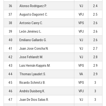
36
Alonso Rodriguez P.
VJ
2.4
37
Augusto Dagorret C.
VPJ
2.5
38
Antonio Carey C.
VPS
2.6
39
León Jiménez L.
VPJ
2.6
40
Emiliano Gallardo G.
VJ
2.6
41
Juan Jose Concha N.
VJ
2.7
42
Jose Fehlandt M.
VJ
2.8
43
Luis Hernán Kappés M.
VPS
2.9
44
Thomas Lyaudet S.
VA
2.9
45
Ricardo Schmitz B.
VPS
3
46
Andrés Duisberg K.
VPJ
3
47
Juan De Dios Salas R.
VJ
3