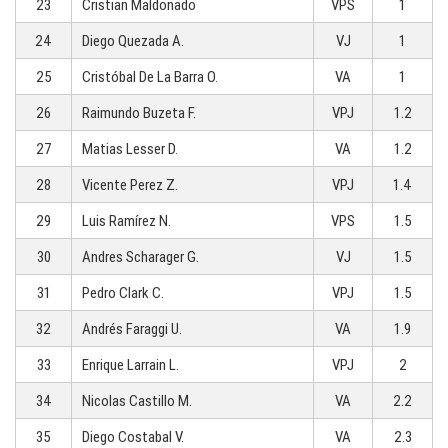
23
Cristian Maldonado
VPS
1
24
Diego Quezada A.
VJ
1
25
Cristóbal De La Barra O.
VA
1
26
Raimundo Buzeta F.
VPJ
1.2
27
Matias Lesser D.
VA
1.2
28
Vicente Perez Z.
VPJ
1.4
29
Luis Ramírez N.
VPS
1.5
30
Andres Scharager G.
VJ
1.5
31
Pedro Clark C.
VPJ
1.5
32
Andrés Faraggi U.
VA
1.9
33
Enrique Larrain L.
VPJ
2
34
Nicolas Castillo M.
VA
2.2
35
Diego Costabal V.
VA
2.3