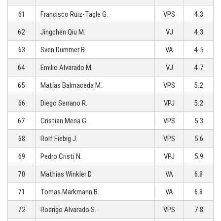
61
Francisco Ruiz-Tagle G.
VPS
4.3
62
Jingchen Qiu M.
VJ
4.3
63
Sven Dummer B.
VA
4.5
64
Emilio Alvarado M.
VJ
4.7
65
Matías Balmaceda M.
VPS
5.2
66
Diego Serrano R.
VPJ
5.2
67
Cristian Mena G.
VPS
5.3
68
Rolf Fiebig J.
VPS
5.6
69
Pedro Cristi N.
VPJ
5.9
70
Mathias Winkler D.
VA
6.8
71
Tomas Markmann B.
VA
6.8
72
Rodrigo Alvarado S.
VPS
7.8