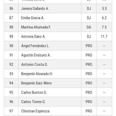
86
Javiera Gallardo A.
DJ
5.3
87
Emilia Gracia A.
DJ
6.2
88
Martina Ahumada F.
DA
7.5
89
Antonia Sáez A.
DJ
11.7
90
Ángel Fernández L.
PRO
--
91
Agustín Errázuriz A.
PRO
--
92
Antonio Costa G.
PRO
--
93
Benjamín Alvarado H.
PRO
--
94
Benjamín Saiz-Wenz
PRO
--
95
Carlos Bustos G.
PRO
--
96
Carlos Torres G.
PRO
--
97
Christian Espinoza
PRO
--