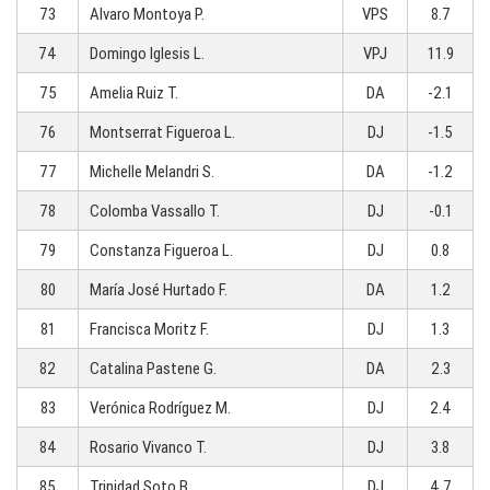
73
Alvaro Montoya P.
VPS
8.7
74
Domingo Iglesis L.
VPJ
11.9
75
Amelia Ruiz T.
DA
-2.1
76
Montserrat Figueroa L.
DJ
-1.5
77
Michelle Melandri S.
DA
-1.2
78
Colomba Vassallo T.
DJ
-0.1
79
Constanza Figueroa L.
DJ
0.8
80
María José Hurtado F.
DA
1.2
81
Francisca Moritz F.
DJ
1.3
82
Catalina Pastene G.
DA
2.3
83
Verónica Rodríguez M.
DJ
2.4
84
Rosario Vivanco T.
DJ
3.8
85
Trinidad Soto B.
DJ
4.7