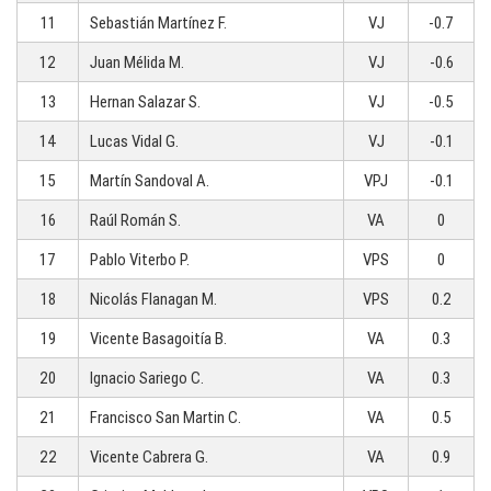
11
Sebastián Martínez F.
VJ
-0.7
12
Juan Mélida M.
VJ
-0.6
13
Hernan Salazar S.
VJ
-0.5
14
Lucas Vidal G.
VJ
-0.1
15
Martín Sandoval A.
VPJ
-0.1
16
Raúl Román S.
VA
0
17
Pablo Viterbo P.
VPS
0
18
Nicolás Flanagan M.
VPS
0.2
19
Vicente Basagoitía B.
VA
0.3
20
Ignacio Sariego C.
VA
0.3
21
Francisco San Martin C.
VA
0.5
22
Vicente Cabrera G.
VA
0.9