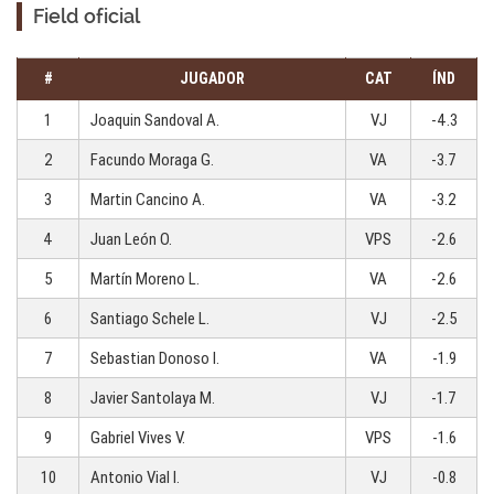
Field oficial
#
JUGADOR
CAT
ÍND
1
Joaquin Sandoval A.
VJ
-4.3
2
Facundo Moraga G.
VA
-3.7
3
Martin Cancino A.
VA
-3.2
4
Juan León O.
VPS
-2.6
5
Martín Moreno L.
VA
-2.6
6
Santiago Schele L.
VJ
-2.5
7
Sebastian Donoso I.
VA
-1.9
8
Javier Santolaya M.
VJ
-1.7
9
Gabriel Vives V.
VPS
-1.6
10
Antonio Vial I.
VJ
-0.8