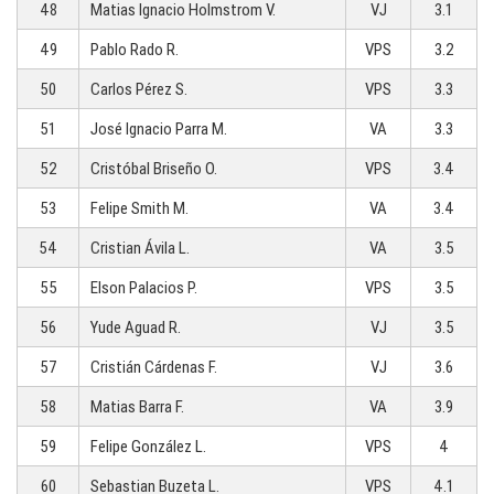
48
Matias Ignacio Holmstrom V.
VJ
3.1
49
Pablo Rado R.
VPS
3.2
50
Carlos Pérez S.
VPS
3.3
51
José Ignacio Parra M.
VA
3.3
52
Cristóbal Briseño O.
VPS
3.4
53
Felipe Smith M.
VA
3.4
54
Cristian Ávila L.
VA
3.5
55
Elson Palacios P.
VPS
3.5
56
Yude Aguad R.
VJ
3.5
57
Cristián Cárdenas F.
VJ
3.6
58
Matias Barra F.
VA
3.9
59
Felipe González L.
VPS
4
60
Sebastian Buzeta L.
VPS
4.1