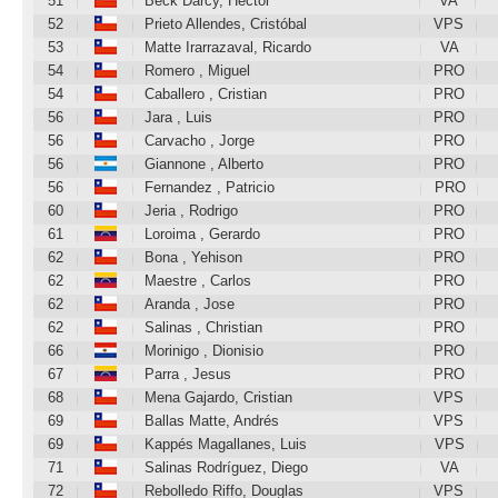
51
Beck Darcy, Héctor
VA
52
Prieto Allendes, Cristóbal
VPS
53
Matte Irarrazaval, Ricardo
VA
54
Romero , Miguel
PRO
54
Caballero , Cristian
PRO
56
Jara , Luis
PRO
56
Carvacho , Jorge
PRO
56
Giannone , Alberto
PRO
56
Fernandez , Patricio
PRO
60
Jeria , Rodrigo
PRO
61
Loroima , Gerardo
PRO
62
Bona , Yehison
PRO
62
Maestre , Carlos
PRO
62
Aranda , Jose
PRO
62
Salinas , Christian
PRO
66
Morinigo , Dionisio
PRO
67
Parra , Jesus
PRO
68
Mena Gajardo, Cristian
VPS
69
Ballas Matte, Andrés
VPS
69
Kappés Magallanes, Luis
VPS
71
Salinas Rodríguez, Diego
VA
72
Rebolledo Riffo, Douglas
VPS