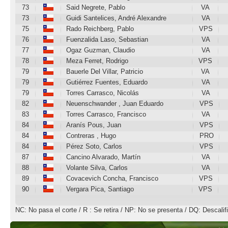
73
Said Negrete, Pablo
VA
73
Guidi Santelices, André Alexandre
VA
75
Rado Reichberg, Pablo
VPS
76
Fuenzalida Laso, Sebastian
VA
77
Ogaz Guzman, Claudio
VA
78
Meza Ferret, Rodrigo
VPS
79
Bauerle Del Villar, Patricio
VA
79
Gutiérrez Fuentes, Eduardo
VA
79
Torres Carrasco, Nicolás
VA
82
Neuenschwander , Juan Eduardo
VPS
83
Torres Carrasco, Francisco
VA
84
Aranís Pous, Juan
VPS
84
Contreras , Hugo
PRO
84
Pérez Soto, Carlos
VPS
87
Cancino Alvarado, Martín
VA
88
Volante Silva, Carlos
VA
89
Covacevich Concha, Francisco
VPS
90
Vergara Pica, Santiago
VPS
NC: No pasa el corte / R : Se retira / NP: No se presenta / DQ: Descalif