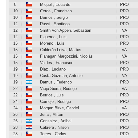
8
Miquel , Eduardo
PRO
10
Cerda , Francisco
PRO
10
Berrios , Sergio
PRO
12
Russi , Santiago
PRO
12
Smith Von Appen, Sebastián
VA
12
Figueroa , Luis
PRO
15
Moreno , Luis
PRO
15
Calderón Leiva, Matías
VA
15
Flanagan Margozzini, Nicolás
VA
15
Valdes , Francisco
PRO
19
Diaz , Luciano
PRO
19
Costa Guzman, Antonio
VA
19
Damus , Federico
PRO
22
Viejo Sierra, Rodrigo
VA
22
Berrios , Luis
PRO
24
Cornejo , Rodrigo
PRO
24
Morgan Birke, Gabriel
VA
26
Jeria , Milton
PRO
26
Gonzalez , Anibal
PRO
28
Cabrera , Nilson
PRO
28
Torres , Carlos
PRO