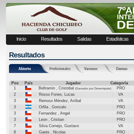
Inicio
Resultados
Salidas
Estadísticas
Resultados
Pos
País
Jugador
Categoría
1
Beltramin , Cristobal
PRO
(Ganador por Desempate)
2
Rosso Fones, Lucas
VA
3
Reinoso Méndez, Aníbal
VA
3
Orfila , Gonzalo
PRO
3
Fernandez , Angel
PRO
3
Leon , Cristian
PRO
7
Silva Cornejo, Gustavo
VA
8
Gaete , Nicolas
PRO