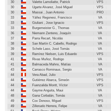
30
Valette Lamoliatte, Patrick
VPS
30
Ugarte Alvarez, José Miguel
VPS
30
Massai , Juan Antonio
PRO
33
Yáñez Regonesi, Francisco
VA
33
Giuliani , Jose Ignacio
VPS
33
Burgemeister G., Thomas
VA
36
Niemann Zenteno, Joaquín
VA
37
Parra Recart, Nicolás
VA
38
San Martín C. Cabello, Rodrigo
VA
39
Schele Laso, José Tomás
VA
39
Ramírez Nielsen, Luis Eduardo
VPS
41
Rivas Muñoz, Rodrigo
VA
41
Balmaceda Mahns, Matías
VA
43
Carrasco Rominaus, Sergio
VA
44
Vera Abad, Julio
VPS
44
Gutiérrez Abarca, Simeón
VPS
44
Fuenzalida Montt, Víctor
VPS
44
Gayme Anguita, Maui
VA
48
Gana Corbalán, Tomás
VA
49
Cox Donoso, Miguel
VPS
49
Zilleruelo Herrera, Felipe
VA